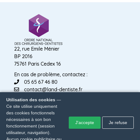
22, rue Emile Ménier
BP 2016
75761 Paris Cedex 16
En cas de problème, contactez :
05 65 67 46 80
contact@land-dentiste.fr
Utilisation des cookies
—
Ce site utilise uniquement
des cookies fonctionnels
nécessaires à son bon
J'accepte
Je refuse
fonctionnement (session
© 2026
Conseil National
Informations
Politique de
Développé
utilisateur, navigation).
de l'Ordre des
légales
confidentialité
par LAND
Aucun cookie publicitaire ou